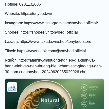
Hotline: 0931132006
Website: https://tonybed.vn/
Instagram: https://www.instagram.com/tonybed.official/
Shopee: https://shopee.vn/tonybed_official
Lazada: https://www.lazada.vn/shop/tonybed-store
Tiktok: https://www.tiktok.com/@tonybed.official
Nguồn: https://afamily.vn/thuong-nghiep-gia-dinh-va-
hanh-trinh-tao-nen-thuong-hieu-cham-soc-giac-ngu-gan-
30-nam-cua-tonybed-20240620235029026.chn