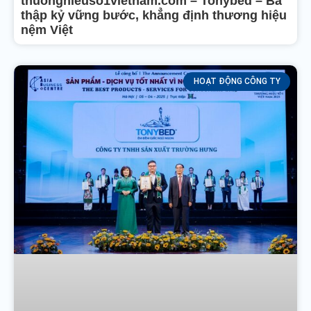
thuonghieuso1vietnam.com – Tonybed – Ba
thập kỷ vững bước, khẳng định thương hiệu
nệm Việt
HOẠT ĐỘNG CÔNG TY