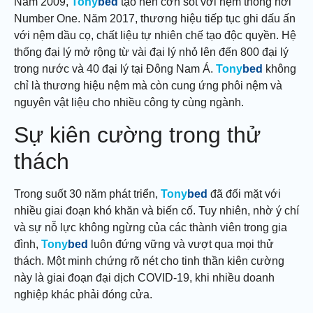
Năm 2009,
Tony
bed
tạo nên cơn sốt với nệm thông hơi
Number One. Năm 2017, thương hiệu tiếp tục ghi dấu ấn
với nệm dầu cọ, chất liệu tự nhiên chế tạo độc quyền. Hệ
thống đại lý mở rộng từ vài đại lý nhỏ lên đến 800 đại lý
trong nước và 40 đại lý tại Đông Nam Á.
Tony
bed
không
chỉ là thương hiệu nệm mà còn cung ứng phôi nệm và
nguyên vật liệu cho nhiều công ty cùng ngành.
Sự kiên cường trong thử
thách
Trong suốt 30 năm phát triển,
Tony
bed
đã đối mặt với
nhiều giai đoạn khó khăn và biến cố. Tuy nhiên, nhờ ý chí
và sự nỗ lực không ngừng của các thành viên trong gia
đình,
Tony
bed
luôn đứng vững và vượt qua mọi thử
thách. Một minh chứng rõ nét cho tinh thần kiên cường
này là giai đoạn đại dịch COVID-19, khi nhiều doanh
nghiệp khác phải đóng cửa.