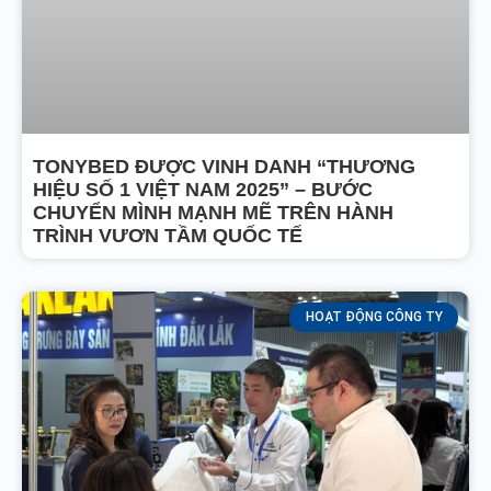
TONYBED ĐƯỢC VINH DANH “THƯƠNG
HIỆU SỐ 1 VIỆT NAM 2025” – BƯỚC
CHUYỂN MÌNH MẠNH MẼ TRÊN HÀNH
TRÌNH VƯƠN TẦM QUỐC TẾ
HOẠT ĐỘNG CÔNG TY