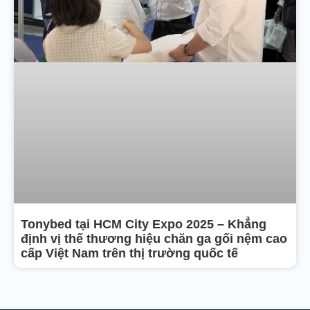
Tonybed tại HCM City Expo 2025 – Khẳng
định vị thế thương hiệu chăn ga gối nệm cao
cấp Việt Nam trên thị trường quốc tế