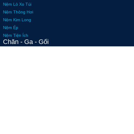
Nệm Lò Xo Túi
Nệm Thông Hơi
Nệm Kim Long
Nệm Ép
Nệm Tiện Ích
Chăn - Ga - Gối
Drap - Ga Trải Giường
Gối Nằm
Gối Ôm
Gối Trang Trí
Mút Cách Âm
Các chứng nhận
Subscribe:
sản phẩm