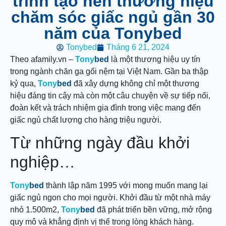
trình tạo nên thương hiệu
chăm sóc giấc ngủ gần 30
năm của Tonybed
Tonybed
Tháng 6 21, 2024
Theo afamily.vn –
Tony
bed
là một thương hiệu uy tín
trong ngành chăn ga gối nệm tại Việt Nam. Gần ba thập
kỷ qua,
Tony
bed
đã xây dựng không chỉ một thương
hiệu đáng tin cậy mà còn một câu chuyện về sự tiếp nối,
đoàn kết và trách nhiệm gia đình trong việc mang đến
giấc ngủ chất lượng cho hàng triệu người.
Từ những ngày đầu khởi
nghiệp…
Tony
bed
thành lập năm 1995 với mong muốn mang lại
giấc ngủ ngon cho mọi người. Khởi đầu từ một nhà máy
nhỏ 1.500m2,
Tony
bed
đã phát triển bền vững, mở rộng
quy mô và khẳng định vị thế trong lòng khách hàng.