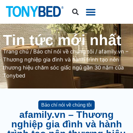
Tin tức mới nhất
Trang chủ
/
Báo chí nói về chúng tôi
/ afamily.vn –
Thương nghiệp gia đình và hành trình tạo nên
thương hiệu chăm sóc giấc ngủ gần 30 năm của
Tonybed
Báo chí nói về chúng tôi
afamily.vn – Thương
nghiệp gia đình và hành