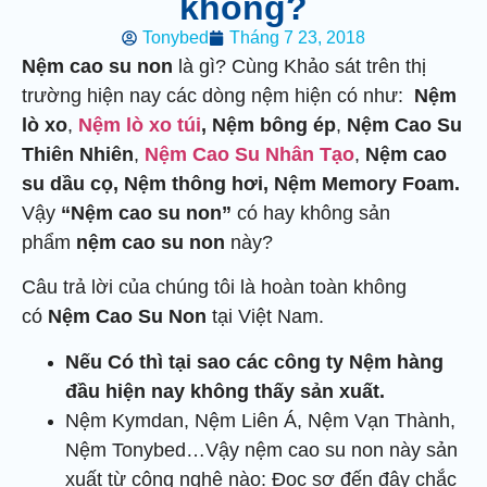
không?
Tonybed
Tháng 7 23, 2018
Nệm cao su non
là gì? Cùng Khảo sát trên thị
trường hiện nay các dòng nệm hiện có như:
Nệm
lò xo
,
Nệm lò xo túi
,
Nệm bông ép
,
Nệm Cao Su
Thiên Nhiên
,
Nệm Cao Su Nhân Tạo
,
Nệm cao
su dầu cọ,
Nệm thông hơi, Nệm Memory Foam.
Vậy
“Nệm cao su non”
có hay không sản
phẩm
nệm cao su non
này?
Câu trả lời của chúng tôi là hoàn toàn không
có
Nệm Cao Su Non
tại Việt Nam.
Nếu Có thì tại sao các công ty Nệm hàng
đầu hiện nay không thấy sản xuất.
Nệm Kymdan, Nệm Liên Á, Nệm Vạn Thành,
Nệm Tonybed…Vậy nệm cao su non này sản
xuất từ công nghệ nào: Đọc sơ đến đây chắc