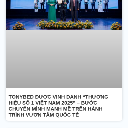
TONYBED ĐƯỢC VINH DANH “THƯƠNG
HIỆU SỐ 1 VIỆT NAM 2025” – BƯỚC
CHUYỂN MÌNH MẠNH MẼ TRÊN HÀNH
TRÌNH VƯƠN TẦM QUỐC TẾ