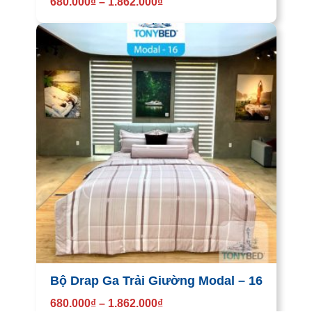
680.000
₫
–
1.862.000
₫
Bộ Drap Ga Trải Giường Modal – 16
680.000
₫
–
1.862.000
₫