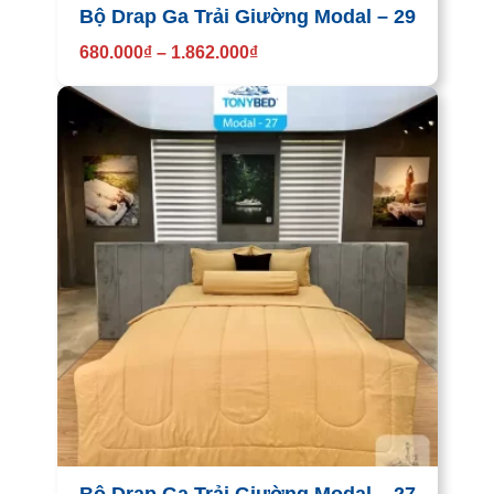
Bộ Drap Ga Trải Giường Modal – 29
680.000
₫
–
1.862.000
₫