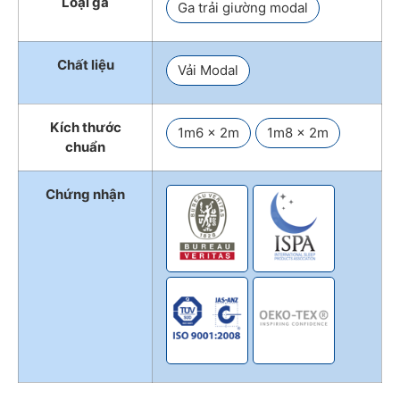
Loại ga
Ga trải giường modal
Chất liệu
Vải Modal
Kích thước
1m6 x 2m
1m8 x 2m
chuẩn
Chứng nhận