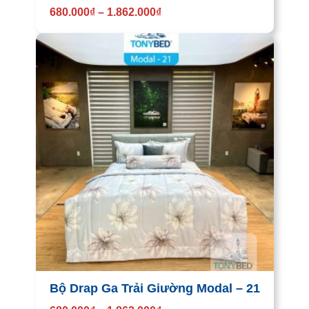
680.000
₫
–
1.862.000
₫
Bộ Drap Ga Trải Giường Modal – 21