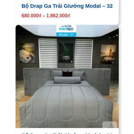
Bộ Drap Ga Trải Giường Modal – 32
680.000
₫
–
1.862.000
₫