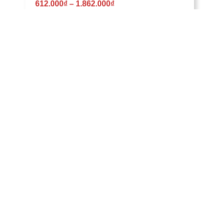
612.000
₫
–
1.862.000
₫
Bộ Drap Ga Trải Giường Modal – 18
680.000
₫
–
1.862.000
₫