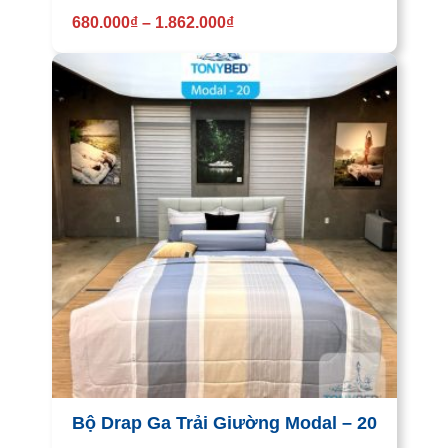
680.000
₫
–
1.862.000
₫
Bộ Drap Ga Trải Giường Modal – 20