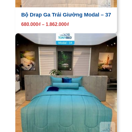
Bộ Drap Ga Trải Giường Modal – 37
680.000
₫
–
1.862.000
₫