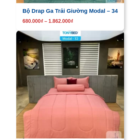
Bộ Drap Ga Trải Giường Modal – 34
680.000
₫
–
1.862.000
₫