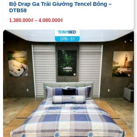
Bộ Drap Ga Trải Giường Tencel Bông –
DTB59
1.380.000
₫
–
4.080.000
₫