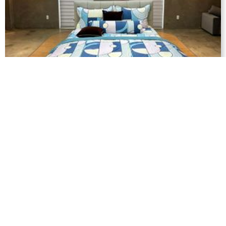
Bộ Drap Ga Trải Giường Tencel Bông –
DTB48
1.380.000
₫
–
4.080.000
₫