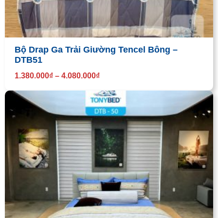
Bộ Drap Ga Trải Giường Tencel Bông –
DTB51
1.380.000
₫
–
4.080.000
₫