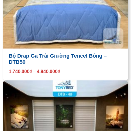
Bộ Drap Ga Trải Giường Tencel Bông –
DTB50
1.740.000
₫
–
4.940.000
₫