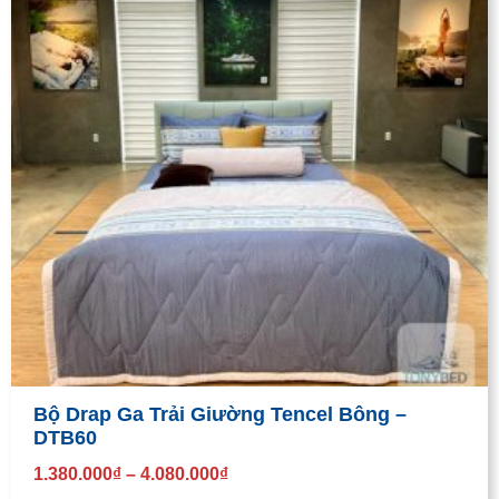
Bộ Drap Ga Trải Giường Tencel Bông –
DTB60
1.380.000
₫
–
4.080.000
₫