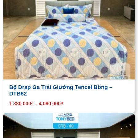
Bộ Drap Ga Trải Giường Tencel Bông –
DTB62
1.380.000
₫
–
4.080.000
₫