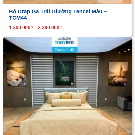
Bộ Drap Ga Trải Giường Tencel Màu –
TCM44
1.300.000
₫
–
3.390.000
₫