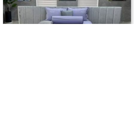
Bộ Drap Ga Trải Giường Tencel Màu –
TCM32
1.300.000
₫
–
3.390.000
₫