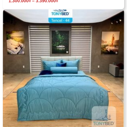
1.300.000
₫
–
3.390.000
₫