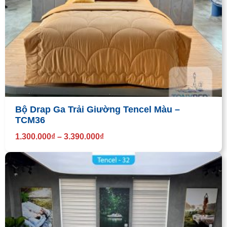
Bộ Drap Ga Trải Giường Tencel Màu –
TCM36
1.300.000
₫
–
3.390.000
₫