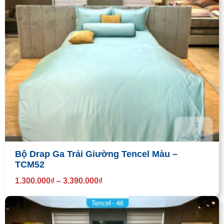
Bộ Drap Ga Trải Giường Tencel Màu –
TCM52
1.300.000
₫
–
3.390.000
₫