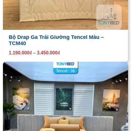
Bộ Drap Ga Trải Giường Tencel Màu –
TCM40
1.190.000
₫
–
3.450.000
₫