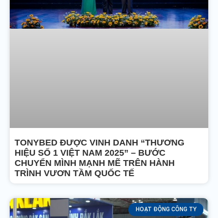
TONYBED ĐƯỢC VINH DANH “THƯƠNG
HIỆU SỐ 1 VIỆT NAM 2025” – BƯỚC
CHUYỂN MÌNH MẠNH MẼ TRÊN HÀNH
TRÌNH VƯƠN TẦM QUỐC TẾ
HOẠT ĐỘNG CÔNG TY