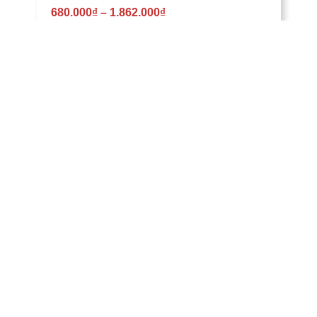
680.000
₫
–
1.862.000
₫
Bộ Drap Ga Trải Giường Modal – 09