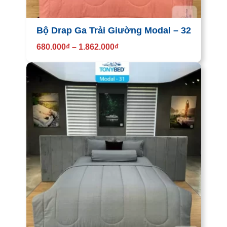
Bộ Drap Ga Trải Giường Modal – 32
680.000
₫
–
1.862.000
₫