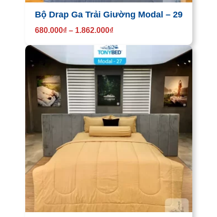
Bộ Drap Ga Trải Giường Modal – 29
680.000
₫
–
1.862.000
₫