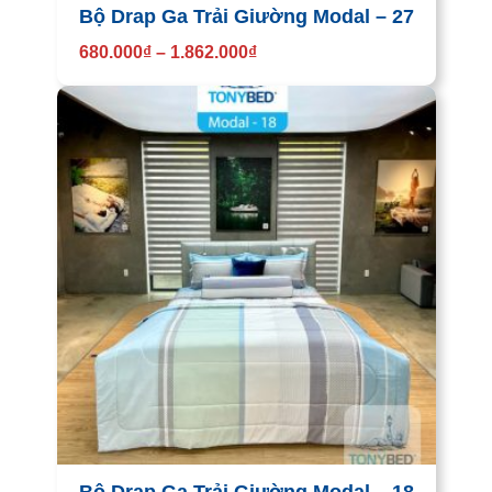
Bộ Drap Ga Trải Giường Modal – 27
680.000
₫
–
1.862.000
₫