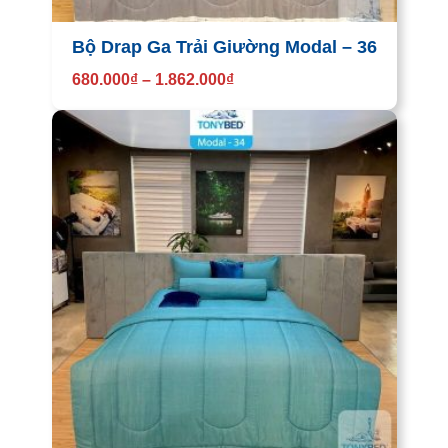
Bộ Drap Ga Trải Giường Modal – 36
680.000
₫
–
1.862.000
₫