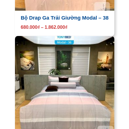
Bộ Drap Ga Trải Giường Modal – 38
680.000
₫
–
1.862.000
₫