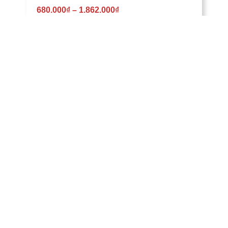
680.000
₫
–
1.862.000
₫
Bộ Drap Ga Trải Giường Modal – 10