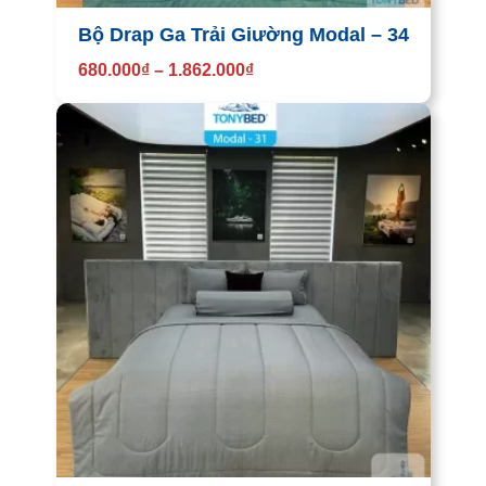
Bộ Drap Ga Trải Giường Modal – 34
680.000
₫
–
1.862.000
₫