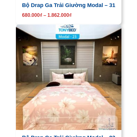
Bộ Drap Ga Trải Giường Modal – 31
680.000
₫
–
1.862.000
₫